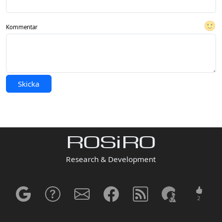
🙂
Kommentar
Skicka
ROSiRO
Research & Development
2