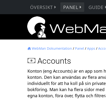
ÖVERSIKT
PANEL
GUIDE
WebMan Dokumentation
/
Panel
/
Apps
/
Acco
Accounts
Konton (eng Accounts) är en app som h
konton. Den kan användas av flera använ
individuellt för att ha koll på sin priv
bokföring. Man kan ha flera sidor med 
egna konton, föra över, flytta och filtre