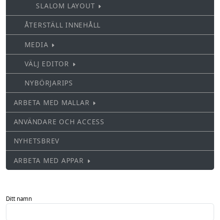
SLALOM LAYOUT
ÅTERSTÄLL INNEHÅLL
MEDIA
VÄLJ EDITOR
NYBÖRJARIPS
ARBETA MED MALLAR
ANVÄNDARE OCH ACCESS
NYHETSBREV
ARBETA MED APPAR
Ditt namn