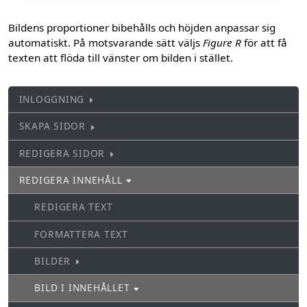
Bildens proportioner bibehålls och höjden anpassar sig
automatiskt. På motsvarande sätt väljs
Figure R
för att få
texten att flöda till vänster om bilden i stället.
INLOGGNING
SKAPA SIDOR
REDIGERA SIDOR
REDIGERA INNEHÅLL
REDIGERA TEXT
FORMATTERA TEXT
BILDER
BILD I INNEHÅLLET