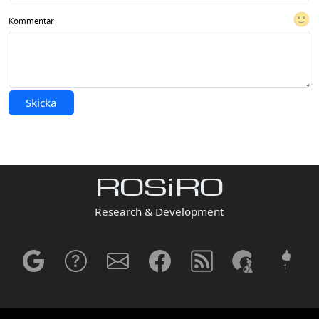
🙂
Kommentar
Skicka
ROSiRO
Research & Development
1