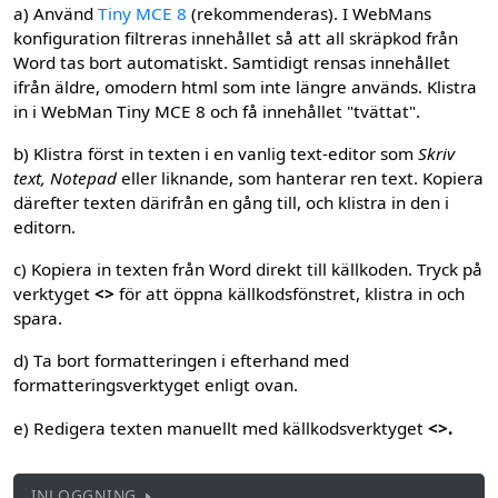
a) Använd
Tiny MCE 8
(rekommenderas). I WebMans
konfiguration filtreras innehållet så att all skräpkod från
Word tas bort automatiskt. Samtidigt rensas innehållet
ifrån äldre, omodern html som inte längre används. Klistra
in i WebMan Tiny MCE 8 och få innehållet "tvättat".
b) Klistra först in texten i en vanlig text-editor som
Skriv
text, Notepad
eller liknande, som hanterar ren text. Kopiera
därefter texten därifrån en gång till, och klistra in den i
editorn.
c) Kopiera in texten från Word direkt till källkoden. Tryck på
verktyget
<>
för att öppna källkodsfönstret, klistra in och
spara.
d) Ta bort formatteringen i efterhand med
formatteringsverktyget enligt ovan.
e) Redigera texten manuellt med källkodsverktyget
<>.
INLOGGNING