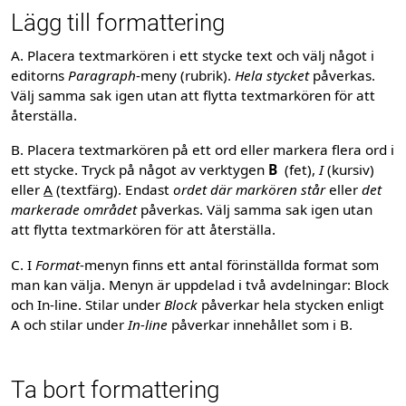
Lägg till formattering
A. Placera textmarkören i ett stycke text och välj något i
editorns
Paragraph
-meny (rubrik).
Hela stycket
påverkas.
Välj samma sak igen utan att flytta textmarkören för att
återställa.
B. Placera textmarkören på ett ord eller markera flera ord i
ett stycke. Tryck på något av verktygen
B
(fet),
I
(kursiv)
eller
A
(textfärg). Endast
ordet där markören står
eller
det
markerade området
påverkas. Välj samma sak igen utan
att flytta textmarkören för att återställa.
C. I
Format
-menyn finns ett antal förinställda format som
man kan välja. Menyn är uppdelad i två avdelningar: Block
och In-line. Stilar under
Block
påverkar hela stycken enligt
A och stilar under
In-line
påverkar innehållet som i B.
Ta bort formattering