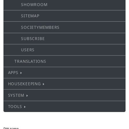
SHOWROOM
SITEMAP
SOCIETYMEMBERS
SUBSCRIBE
USERS
TRANSLATIONS
APPS
HOUSEKEEPING
SYSTEM
TOOLS
Ditt namn