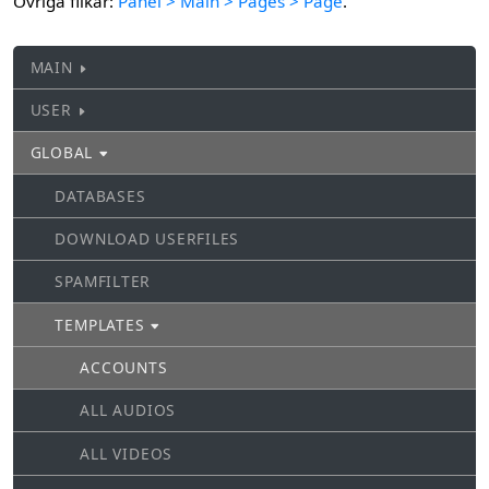
Övriga flikar:
Panel >
Main >
Pages > Page
.
MAIN
USER
GLOBAL
DATABASES
DOWNLOAD USERFILES
SPAMFILTER
TEMPLATES
ACCOUNTS
ALL AUDIOS
ALL VIDEOS